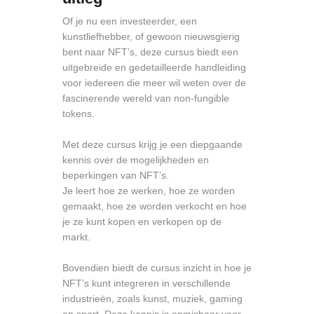
NFT maken en verkopen hele uitleg en cursus
Of je nu een investeerder, een
kunstliefhebber, of gewoon nieuwsgierig
bent naar NFT’s, deze cursus biedt een
uitgebreide en gedetailleerde handleiding
voor iedereen die meer wil weten over de
fascinerende wereld van non-fungible
tokens.
Met deze cursus krijg je een diepgaande
kennis over de mogelijkheden en
beperkingen van NFT’s.
Je leert hoe ze werken, hoe ze worden
gemaakt, hoe ze worden verkocht en hoe
je ze kunt kopen en verkopen op de
markt.
Bovendien biedt de cursus inzicht in hoe je
NFT’s kunt integreren in verschillende
industrieën, zoals kunst, muziek, gaming