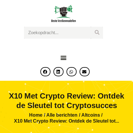
BESTE VERDIENMODELLEN
Jouw weg naar financiele vrijheid begint hier!
HOME
BLOG
GRATIS PRODUCTEN
CONTACT
X10 Met Crypto Review: Ontdek
de Sleutel tot Cryptosucces
Home
Alle berichten
Altcoins
X10 Met Crypto Review: Ontdek de Sleutel tot...