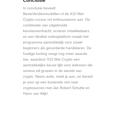
Conclusie
In conclusie beveelt
BesteVerdienmodellen.nl de X10 Met
Crypto-cursus vol enthousiasme aan. De
combinatie van uitgebreide
kennisoverdracht, ervaren ontwikkelaars,
en een flexibel onlineplatform maakt het
programma aantrekkelijk voor zowel
beginners als gevorderde handelaren. De
huidige korting voegt nog meer waarde
toe, waardoor X10 Met Crypto een
aantrekkelijke keuze lijkt voor iedereen die
serieus wil groeien in de wereld van
crypto. Neem actie, meld je aan, en bereid
je voor op een boeiende reis naar
cryptosucces met Jan Robert Schutte en
Harm van Wijk!
Beleggen als een PRO
doe je zo!
Beleggen als een PRO
doe je zo!
Beleggen als een pro! Volg deze tips en je zal een dag beleggen als een professional.
Beleggen als een pro! Volg deze tips en je zal een dag beleggen als een professional. ber